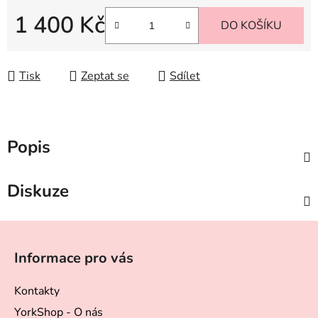
1 400 Kč
DO KOŠÍKU
Měrná cena:
Tisk
Zeptat se
Sdílet
Popis
Diskuze
Z
á
Informace pro vás
p
a
Kontakty
t
YorkShop - O nás