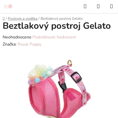
Přejít
Hledat
NÁKUP
na
KOŠÍK
obsah
Domů
/
Postroje a vodítka
/
Beztlakový postroj Gelato
Beztlakový postroj Gelato
Průměrné
Neohodnoceno
Podrobnosti hodnocení
hodnocení
Značka:
Royal Puppy
produktu
je
0,0
z
5
hvězdiček.