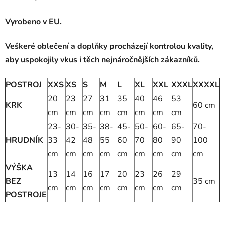
Vyrobeno v EU.
Veškeré oblečení a doplňky procházejí kontrolou kvality,
aby uspokojily vkus i těch nejnáročnějších zákazníků.
POSTROJ
XXS
XS
S
M
L
XL
XXL
XXXL
XXXXL
20
23
27
31
35
40
46
53
KRK
60 cm
cm
cm
cm
cm
cm
cm
cm
cm
23-
30-
35-
38-
45-
50-
60-
65-
70-
HRUDNÍK
33
42
48
55
60
70
80
90
100
cm
cm
cm
cm
cm
cm
cm
cm
cm
VÝŠKA
13
14
16
17
20
23
26
29
BEZ
35 cm
cm
cm
cm
cm
cm
cm
cm
cm
POSTROJE