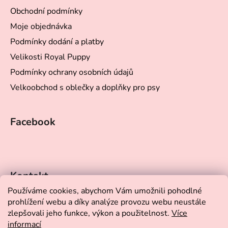
í
Obchodní podmínky
Moje objednávka
Podmínky dodání a platby
Velikosti Royal Puppy
Podmínky ochrany osobních údajů
Velkoobchod s oblečky a doplňky pro psy
Facebook
Kontakt
Používáme cookies, abychom Vám umožnili pohodlné
prohlížení webu a díky analýze provozu webu neustále
eshop
@
yorkshop.cz
zlepšovali jeho funkce, výkon a použitelnost.
Více
informací
+420 732 911 215