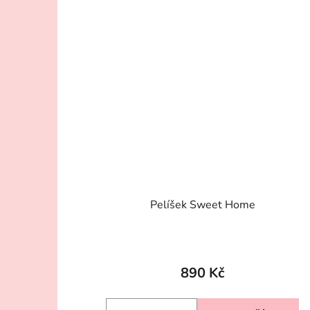
Pelíšek Sweet Home
Průměrné
hodnocení
890 Kč
produktu
je