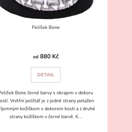
Pelíšek Bone
880 Kč
od
DETAIL
Pelíšek Bone černé barvy s okrajem v dekoru
ostí. Vnitřní polštář je z jedné strany potažen
říjemným kožíškem s dekorem kostí a z druhé
strany kožíškem v černé barvě. K...