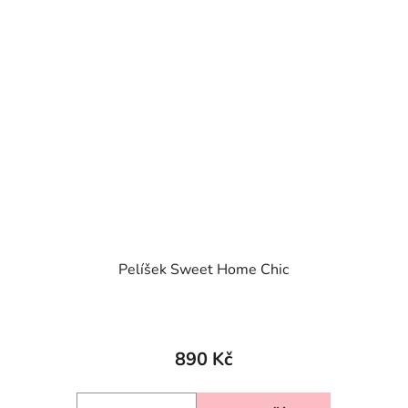
Pelíšek Sweet Home Chic
Průměrné
hodnocení
890 Kč
produktu
je