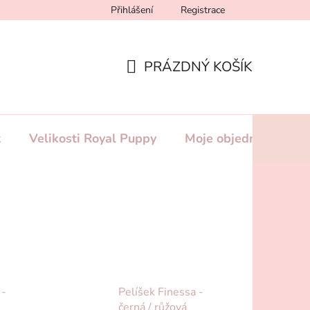
Přihlášení
Registrace
likosti Royal Puppy
Podmínky ochrany osobních údajů
Vel
PRÁZDNÝ KOŠÍK
NÁKUPNÍ
KOŠÍK
t
Velikosti Royal Puppy
Moje objednávka
 -
Pelíšek Finessa -
černá / růžová