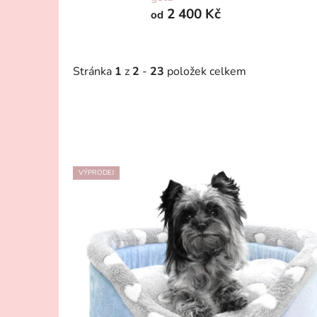
2 400 Kč
od
Stránka
1
z
2
-
23
položek celkem
V
VÝPRODEJ
ý
p
i
s
p
r
o
d