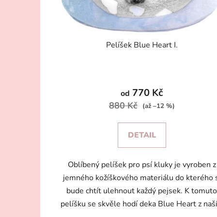
u
k
t
Pelíšek Blue Heart I.
ů
770 Kč
od
880 Kč
(až –12 %)
DETAIL
Oblíbený pelíšek pro psí kluky je vyroben z
jemného kožíškového materiálu do kterého 
bude chtít ulehnout každý pejsek. K tomut
pelíšku se skvěle hodí deka Blue Heart z naší.