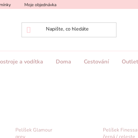
mínky
Moje objednávka
Podmínky dodání a platby
Ve
ostroje a vodítka
Doma
Cestování
Outle
Pelíšek Glamour
Pelíšek Finessa
grey
černá / celeste