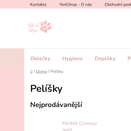
Přejít
Kontakty
YorkShop - O nás
Obchodní pod
na
obsah
Oblečky
Hygiena
Doplňky
P
Domů
/
Doma
/
Pelíšky
Pelíšky
Nejprodávanější
Pelíšek Glamour
gold