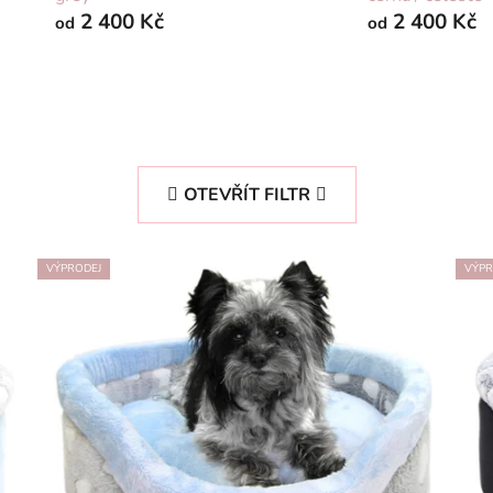
2 400 Kč
2 400 Kč
od
od
OTEVŘÍT FILTR
VÝPRODEJ
VÝPR