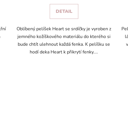
DETAIL
řní
Oblíbený pelíšek Heart se srdíčky je vyroben z
Pel
m
jemného kožíškového materiálu do kterého si
l
bude chtít ulehnout každá fenka. K pelíšku se
hodí deka Heart k přikrytí fenky....