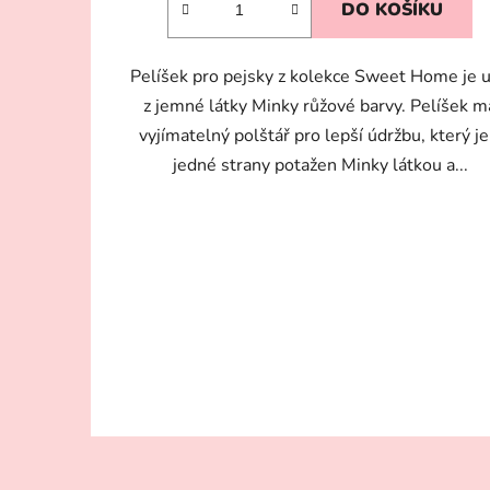
DO KOŠÍKU
3,7
z
Pelíšek pro pejsky z kolekce Sweet Home je u
5
z jemné látky Minky růžové barvy. Pelíšek m
hvězdiček.
vyjímatelný polštář pro lepší údržbu, který je
jedné strany potažen Minky látkou a...
Z