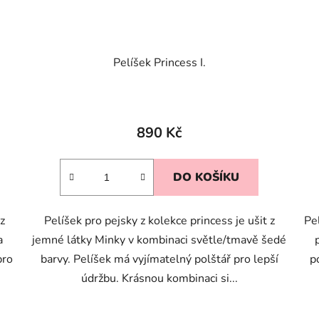
Pelíšek Princess I.
890 Kč
DO KOŠÍKU
z
Pelíšek pro pejsky z kolekce princess je ušit z
Pe
a
jemné látky Minky v kombinaci světle/tmavě šedé
pro
barvy. Pelíšek má vyjímatelný polštář pro lepší
p
údržbu. Krásnou kombinaci si...