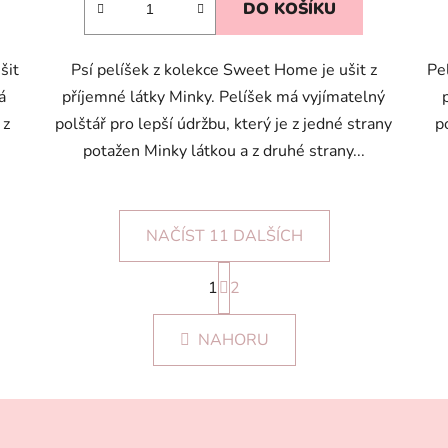
DO KOŠÍKU
4,3
z
šit
Psí pelíšek z kolekce Sweet Home je ušit z
Pe
5
á
příjemné látky Minky. Pelíšek má vyjímatelný
hvězdiček.
 z
polštář pro lepší údržbu, který je z jedné strany
p
potažen Minky látkou a z druhé strany...
NAČÍST 11 DALŠÍCH
S
1
t
2
O
r
v
á
l
NAHORU
n
á
k
d
o
v
a
á
c
n