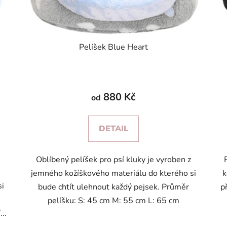
Pelíšek Blue Heart
880 Kč
od
DETAIL
Oblíbený pelíšek pro psí kluky je vyroben z
jemného kožíškového materiálu do kterého si
k
si
bude chtít ulehnout každý pejsek. Průměr
p
o
pelíšku: S: 45 cm M: 55 cm L: 65 cm
..