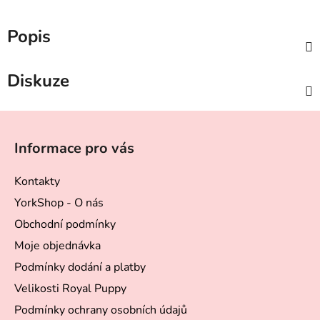
Popis
Diskuze
Z
á
Informace pro vás
p
a
Kontakty
t
YorkShop - O nás
í
Obchodní podmínky
Moje objednávka
Podmínky dodání a platby
Velikosti Royal Puppy
Podmínky ochrany osobních údajů