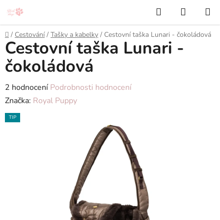
Přejít
Hledat
NÁKUP
na
KOŠÍK
obsah
Domů
/
Cestování
/
Tašky a kabelky
/
Cestovní taška Lunari - čokoládová
Cestovní taška Lunari -
čokoládová
Průměrné
2 hodnocení
Podrobnosti hodnocení
hodnocení
Značka:
Royal Puppy
produktu
TIP
je
5,0
z
5
hvězdiček.