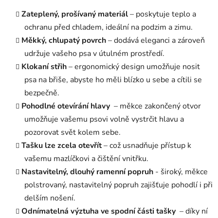
Zateplený, prošívaný materiál
– poskytuje teplo a
ochranu před chladem, ideální na podzim a zimu.
Měkký, chlupatý povrch
– dodává eleganci a zároveň
udržuje vašeho psa v útulném prostředí.
Klokaní střih
– ergonomický design umožňuje nosit
psa na břiše, abyste ho měli blízko u sebe a cítili se
bezpečně.
Pohodlné otevírání hlavy
– měkce zakončený otvor
umožňuje vašemu psovi volně vystrčit hlavu a
pozorovat svět kolem sebe.
Tašku lze zcela otevřít
– což usnadňuje přístup k
vašemu mazlíčkovi a čištění vnitřku.
Nastavitelný, dlouhý ramenní popruh
- široký, měkce
polstrovaný, nastavitelný popruh zajišťuje pohodlí i při
delším nošení.
Odnímatelná výztuha ve spodní části tašky
– díky ní