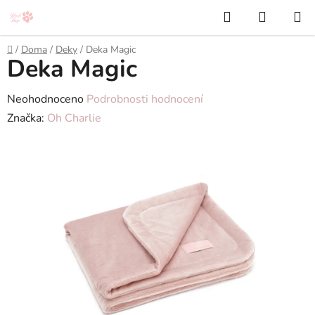
Přejít
Hledat
NÁKUP
na
KOŠÍK
obsah
Domů
/
Doma
/
Deky
/
Deka Magic
Deka Magic
Průměrné
Neohodnoceno
Podrobnosti hodnocení
hodnocení
Značka:
Oh Charlie
produktu
je
0,0
z
5
hvězdiček.