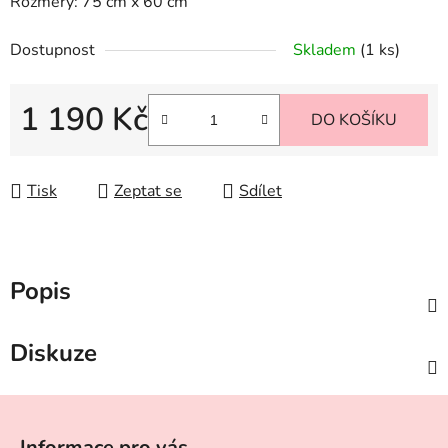
Rozměry: 75 cm x 60 cm
Dostupnost
Skladem
(1 ks)
1 190 Kč
DO KOŠÍKU
Měrná cena:
Tisk
Zeptat se
Sdílet
Popis
Diskuze
Z
á
Informace pro vás