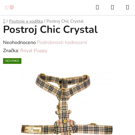
Přejít
Hledat
NÁKUP
na
KOŠÍK
obsah
Domů
/
Postroje a vodítka
/
Postroj Chic Crystal
Postroj Chic Crystal
Průměrné
Neohodnoceno
Podrobnosti hodnocení
hodnocení
Značka:
Royal Puppy
produktu
NOVINKA
je
0,0
z
5
hvězdiček.