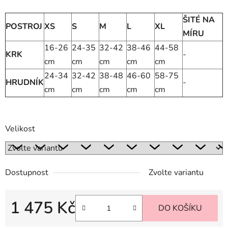
ŠITÉ NA
POSTROJ
XS
S
M
L
XL
MÍRU
16-26
24-35
32-42
38-46
44-58
KRK
-
cm
cm
cm
cm
cm
24-34
32-42
38-48
46-60
58-75
HRUDNÍK
-
cm
cm
cm
cm
cm
Velikost
Dostupnost
Zvolte variantu
1 475 Kč
DO KOŠÍKU
Měrná cena: