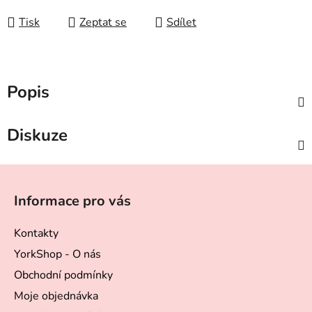
Tisk
Zeptat se
Sdílet
Popis
Diskuze
Z
á
Informace pro vás
p
a
Kontakty
t
YorkShop - O nás
í
Obchodní podmínky
Moje objednávka