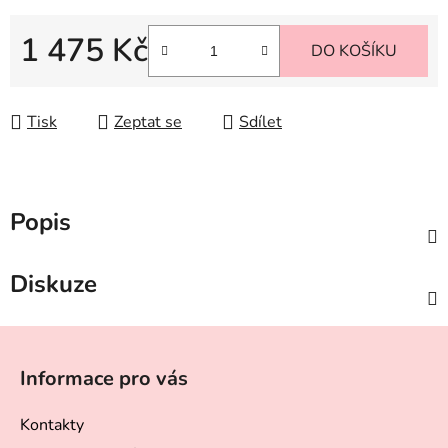
1 475 Kč
DO KOŠÍKU
Měrná cena:
Tisk
Zeptat se
Sdílet
Popis
Diskuze
Z
á
Informace pro vás
p
a
Kontakty
t