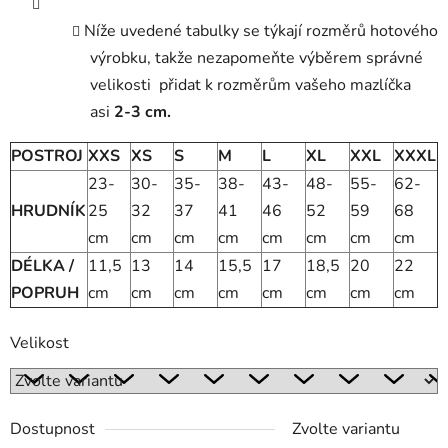
Níže uvedené tabulky se týkají rozměrů hotového
výrobku, takže nezapomeňte výběrem správné
velikosti přidat k rozměrům vašeho mazlíčka
asi
2-3 cm.
POSTROJ
XXS
XS
S
M
L
XL
XXL
XXXL
23-
30-
35-
38-
43-
48-
55-
62-
HRUDNÍK
25
32
37
41
46
52
59
68
cm
cm
cm
cm
cm
cm
cm
cm
DÉLKA /
11,5
13
14
15,5
17
18,5
20
22
POPRUH
cm
cm
cm
cm
cm
cm
cm
cm
Velikost
Dostupnost
Zvolte variantu