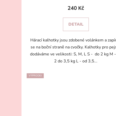
240 Kč
DETAIL
Hárací kalhotky jsou zdobené volánkem a zapín
se na boční straně na cvočky. Kalhotky pro pej
dodáváme ve velikosti: S, M, L S - do 2 kg M -
2 do 3,5 kg L - od 3,5...
VÝPRODEJ