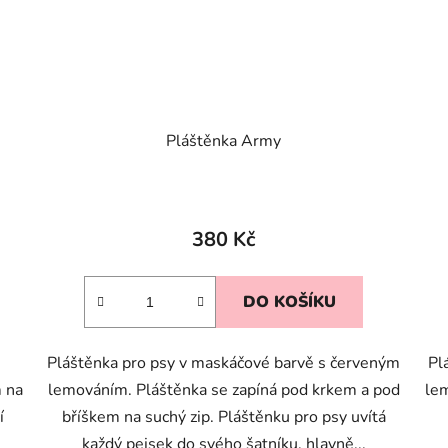
Pláštěnka Army
380 Kč
DO KOŠÍKU
Pláštěnka pro psy v maskáčové barvě s červeným
Pl
 na
lemováním. Pláštěnka se zapíná pod krkem a pod
le
í
bříškem na suchý zip. Pláštěnku pro psy uvítá
každý pejsek do svého šatníku, hlavně...