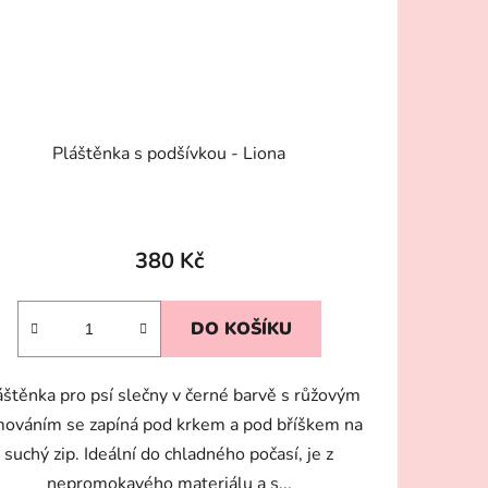
Pláštěnka s podšívkou - Liona
380 Kč
DO KOŠÍKU
áštěnka pro psí slečny v černé barvě s růžovým
mováním se zapíná pod krkem a pod bříškem na
suchý zip. Ideální do chladného počasí, je z
nepromokavého materiálu a s...