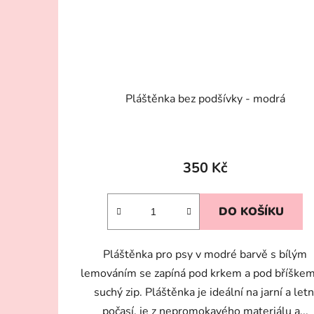
Pláštěnka bez podšívky - modrá
350 Kč
DO KOŠÍKU
Pláštěnka pro psy v modré barvě s bílým
lemováním se zapíná pod krkem a pod bříškem
suchý zip. Pláštěnka je ideální na jarní a letn
počasí, je z nepromokavého materiálu a...