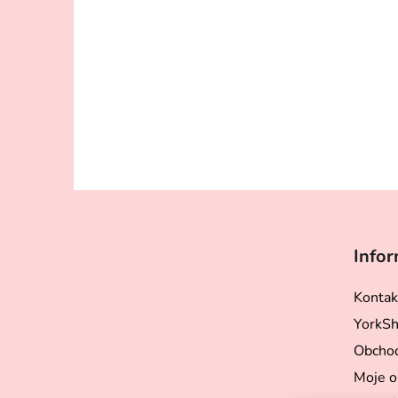
Z
á
Infor
p
a
Kontak
t
YorkSh
í
Obchod
Moje o