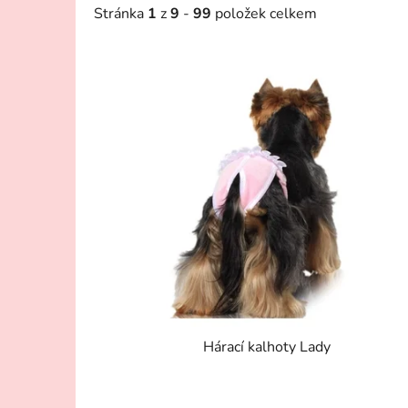
Stránka
1
z
9
-
99
položek celkem
V
ý
p
i
s
p
r
o
d
u
k
t
Hárací kalhoty Lady
ů