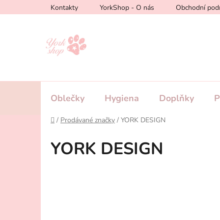
Přejít
Kontakty
YorkShop - O nás
Obchodní pod
na
obsah
Oblečky
Hygiena
Doplňky
P
Domů
/
Prodávané značky
/
YORK DESIGN
YORK DESIGN