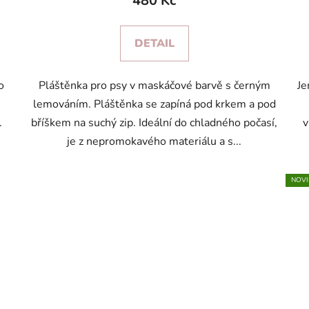
480 Kč
DETAIL
o
Pláštěnka pro psy v maskáčové barvě s černým
Je
lemováním. Pláštěnka se zapíná pod krkem a pod
.
bříškem na suchý zip. Ideální do chladného počasí,
v
je z nepromokavého materiálu a s...
NOVI