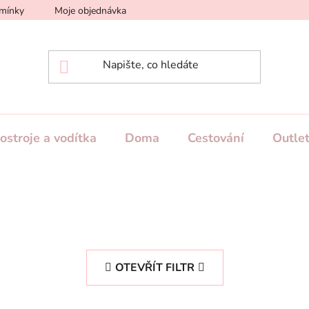
mínky
Moje objednávka
Podmínky dodání a platby
Ve
ostroje a vodítka
Doma
Cestování
Outle
OTEVŘÍT FILTR