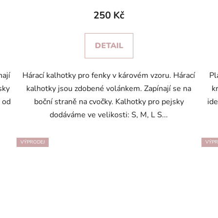
250 Kč
DETAIL
ají
Hárací kalhotky pro fenky v károvém vzoru. Hárací
Pl
sky
kalhotky jsou zdobené volánkem. Zapínají se na
k
 od
boční straně na cvočky. Kalhotky pro pejsky
ide
dodáváme ve velikosti: S, M, L S...
VÝPRODEJ
VÝPR