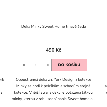
Deka Minky Sweet Home tmavě šedá
490 Kč
DO KOŠÍKU
ork
Oboustranná deka zn. York Design z kolekce
Minky se hodí k pelíškům a schodům stejné
s
 s
kolekce. Vnější strana deky je potažena látkou
minky, kterou v rohu zdobí nápis Sweet home a...