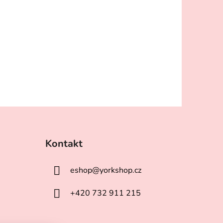
Kontakt
eshop
@
yorkshop.cz
+420 732 911 215