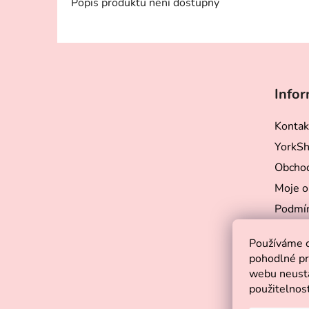
Popis produktu není dostupný
Z
á
Infor
p
a
Kontak
t
YorkSh
í
Obchod
Moje o
Podmín
Veliko
Používáme 
Podmín
pohodlné pr
Velkoo
webu neustá
pro ps
použitelnos