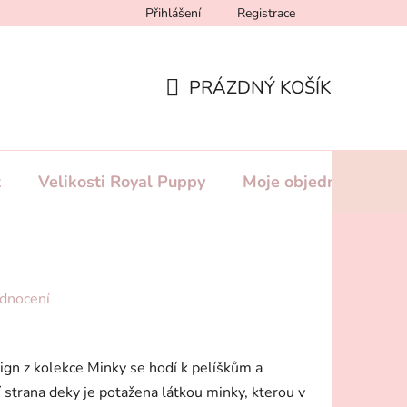
Přihlášení
Registrace
likosti Royal Puppy
Podmínky ochrany osobních údajů
Vel
PRÁZDNÝ KOŠÍK
NÁKUPNÍ
KOŠÍK
t
Velikosti Royal Puppy
Moje objednávka
dnocení
gn z kolekce Minky se hodí k pelíškům a
 strana deky je potažena látkou minky, kterou v