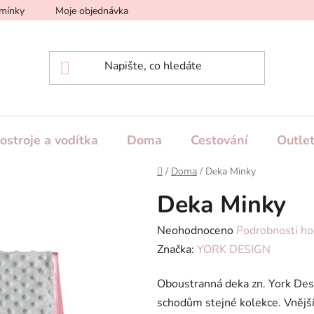
mínky
Moje objednávka
Podmínky dodání a platby
Ve
ostroje a vodítka
Doma
Cestování
Outle
Domů
/
Doma
/
Deka Minky
Deka Minky
Průměrné
Neohodnoceno
Podrobnosti ho
hodnocení
Značka:
YORK DESIGN
produktu
Oboustranná deka zn. York Desi
je
schodům stejné kolekce. Vnější
0,0