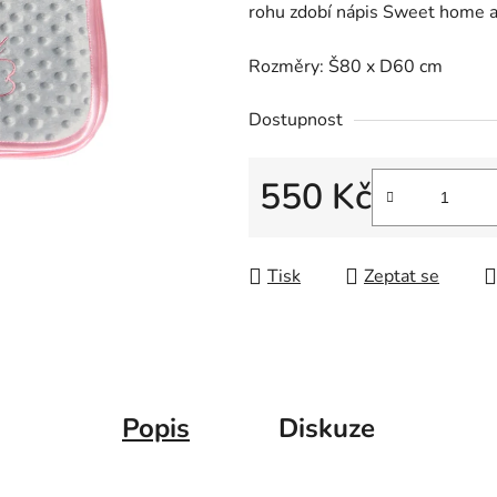
rohu zdobí nápis Sweet home a 
z
5
Rozměry: Š80 x D60 cm
hvězdiček.
Dostupnost
550 Kč
Měrná cena:
Tisk
Zeptat se
Popis
Diskuze