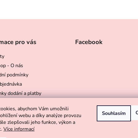
mace pro vás
Facebook
ty
op - O nás
ní podmínky
bjednávka
ky dodání a platby
sti Royal Puppy
cookies, abychom Vám umožnili
ky ochrany osobních údajů
Souhlasím
ohlížení webu a díky analýze provozu
bchod s oblečky a doplňky
le zlepšovali jeho funkce, výkon a
y
t.
Více informací