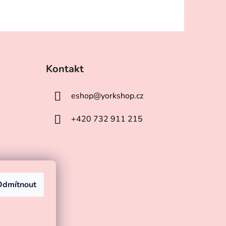
Kontakt
eshop
@
yorkshop.cz
+420 732 911 215
Odmítnout